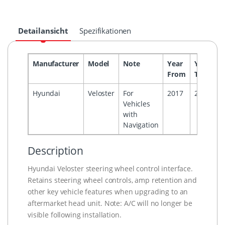
Detailansicht
Spezifikationen
Manufacturer
Model
Note
Year
Year
H
From
To
Hyundai
Veloster
For
2017
2021
Vehicles
with
Navigation
Description
Hyundai Veloster steering wheel control interface.
Retains steering wheel controls, amp retention and
other key vehicle features when upgrading to an
aftermarket head unit. Note: A/C will no longer be
visible following installation.