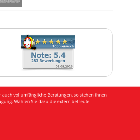
r auch vollumfängliche Beratungen, so stehen Ihnen
ügung. Wählen Sie dazu die extern betreute