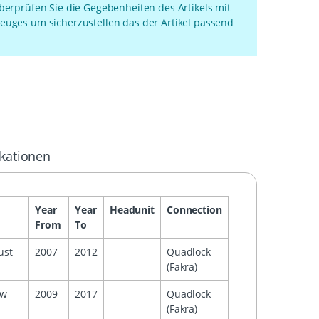
überprüfen Sie die Gegebenheiten des Artikels mit
euges um sicherzustellen das der Artikel passend
ikationen
Year
Year
Headunit
Connection
From
To
ust
2007
2012
Quadlock
(Fakra)
ew
2009
2017
Quadlock
.
(Fakra)