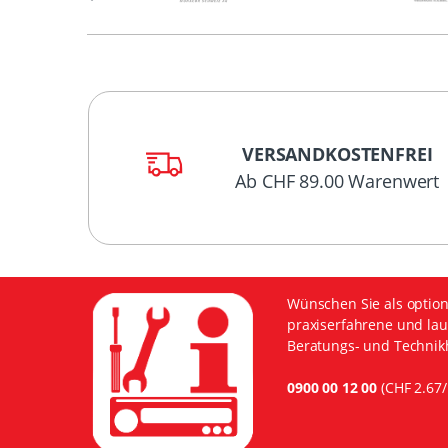
VERSANDKOSTENFREI
Ab CHF 89.00 Warenwert
Wünschen Sie als option
praxiserfahrene und lau
Beratungs- und Technikh
0900 00 12 00
(CHF 2.67/