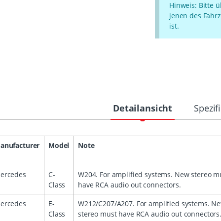
Hinweis: Bitte 
jenen des Fahrz
ist.
Detailansicht
Spezif
anufacturer
Model
Note
ercedes
C-
W204. For amplified systems. New stereo m
Class
have RCA audio out connectors.
ercedes
E-
W212/C207/A207. For amplified systems. N
Class
stereo must have RCA audio out connectors