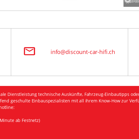
info@discount-car-hifi.ch
ale Dienstleistung technische Auskünfte, Fahrzeug-Einbautipps ode
fend geschulte Einbauspezialisten mit all ihrem Know-How zur Verf
otline:
Minute ab Festnetz)