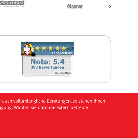
r auch vollumfängliche Beratungen, so stehen Ihnen
ügung. Wählen Sie dazu die extern betreute