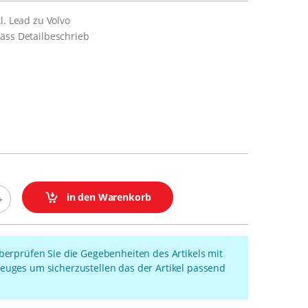
l. Lead zu Volvo
äss Detailbeschrieb
in den Warenkorb
überprüfen Sie die Gegebenheiten des Artikels mit
euges um sicherzustellen das der Artikel passend