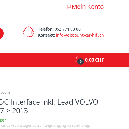
Mein Konto
Telefon:
062 771 98 80
Kontakt:
info@discount-car-hifi.ch
0.00 CHF
0
aptionen
DC Interface inkl. Lead VOLVO
07 > 2013
ger
lb eines Arbeitstages ab Zahlungseingang versandfertig.