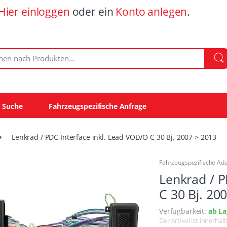
Hier einloggen
oder ein
Konto anlegen
.
ach Produkten:
e Suche
Fahrzeugspezifische Anfrage
Lenkrad / PDC Interface inkl. Lead VOLVO C 30 Bj. 2007 > 2013
Fahrzeugspezifische Ad
Lenkrad / P
C 30 Bj. 20
Verfügbarkeit:
ab La
Der Artikel ist innerha