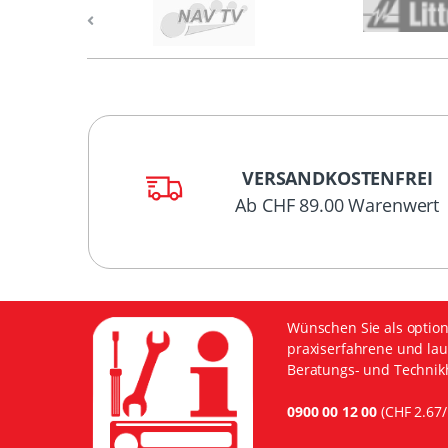
VERSANDKOSTENFREI
Ab CHF 89.00 Warenwert
Wünschen Sie als option
praxiserfahrene und lau
Beratungs- und Technikh
0900 00 12 00
(CHF 2.67/