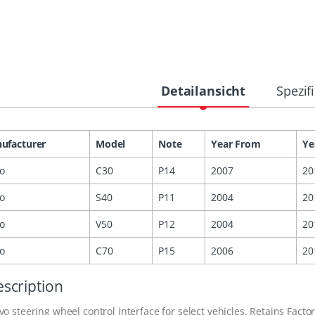
Detailansicht
Spezif
ufacturer
Model
Note
Year From
Ye
vo
C30
P14
2007
20
vo
S40
P11
2004
20
vo
V50
P12
2004
20
vo
C70
P15
2006
20
scription
vo steering wheel control interface for select vehicles. Retains Fac