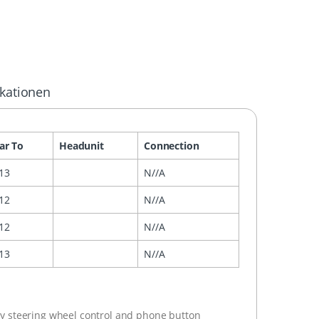
ikationen
ar To
Headunit
Connection
13
N//A
12
N//A
12
N//A
13
N//A
tory steering wheel control and phone button