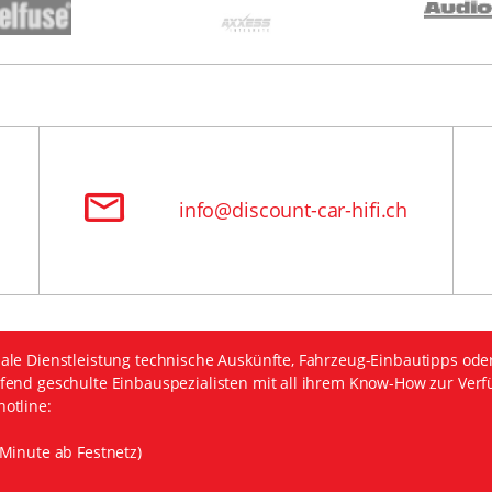
info@discount-car-hifi.ch
ale Dienstleistung technische Auskünfte, Fahrzeug-Einbautipps ode
fend geschulte Einbauspezialisten mit all ihrem Know-How zur Verf
otline:
Minute ab Festnetz)