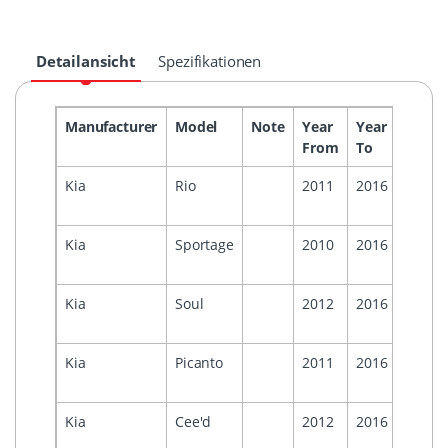
Detailansicht
Spezifikationen
Manufacturer
Model
Note
Year
Year
Headu
From
To
Kia
Rio
2011
2016
Hyund
Mobis
Kia
Sportage
2010
2016
Kia
Soul
2012
2016
Kia
Picanto
2011
2016
Kia
Cee'd
2012
2016