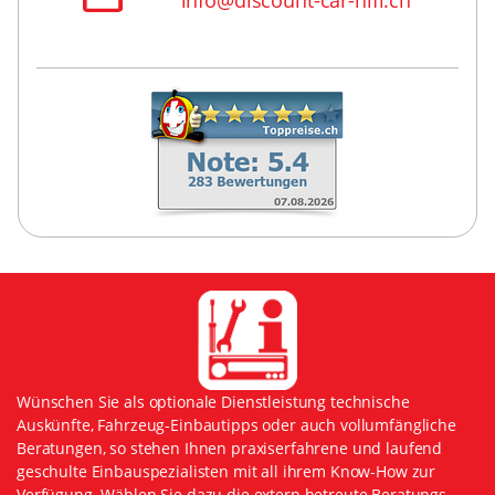
info@discount-car-hifi.ch
Wünschen Sie als optionale Dienstleistung technische
Auskünfte, Fahrzeug-Einbautipps oder auch vollumfängliche
Beratungen, so stehen Ihnen praxiserfahrene und laufend
geschulte Einbauspezialisten mit all ihrem Know-How zur
Verfügung. Wählen Sie dazu die extern betreute Beratungs-