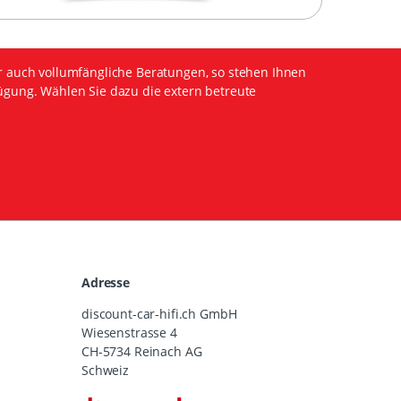
r auch vollumfängliche Beratungen, so stehen Ihnen
ügung. Wählen Sie dazu die extern betreute
Adresse
discount-car-hifi.ch GmbH
Wiesenstrasse 4
CH-5734 Reinach AG
Schweiz