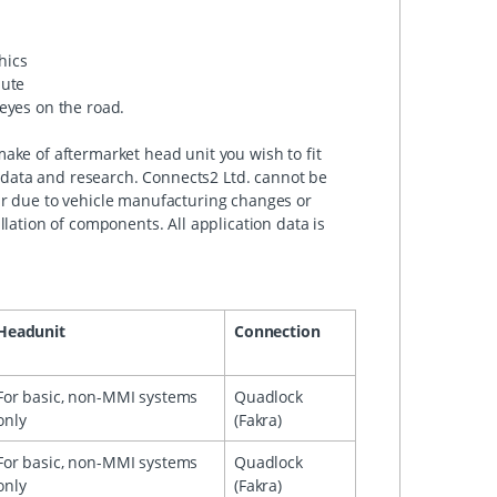
hics
mute
eyes on the road.
ake of aftermarket head unit you wish to fit
data and research. Connects2 Ltd. cannot be
ur due to vehicle manufacturing changes or
llation of components. All application data is
Headunit
Connection
For basic, non-MMI systems
Quadlock
only
(Fakra)
For basic, non-MMI systems
Quadlock
only
(Fakra)