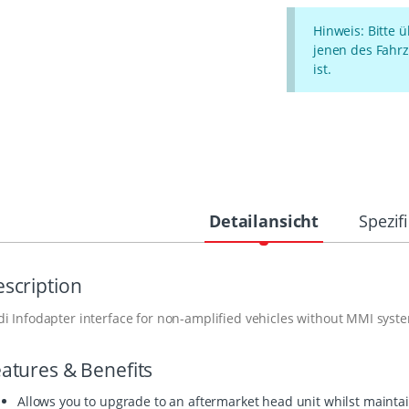
Hinweis: Bitte 
jenen des Fahrz
ist.
Detailansicht
Spezif
scription
i Infodapter interface for non-amplified vehicles without MMI syst
atures & Benefits
Allows you to upgrade to an aftermarket head unit whilst maintai