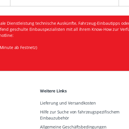
ale Dienstleistung technische Auskünfte, Fahrzeug-Einbautipps ode
fend geschulte Einbauspezialisten mit all ihrem Know-How zur Verf
otline:
Minute ab Festnetz)
Weitere Links
Lieferung und Versandkosten
Hilfe zur Suche von fahrzeugspezifischem
Einbauzubehör
Allgemeine Geschäftsbedingungen