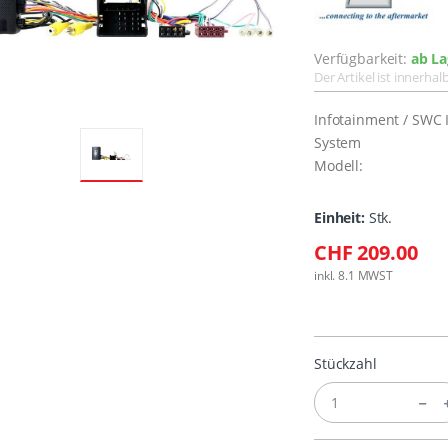
Verfügbarkeit:
ab La
Der Artikel ist innerha
Infotainment / SWC 
System
Modell:
Einheit:
Stk.
CHF 209.00
inkl. 8.1 MWST
Stückzahl