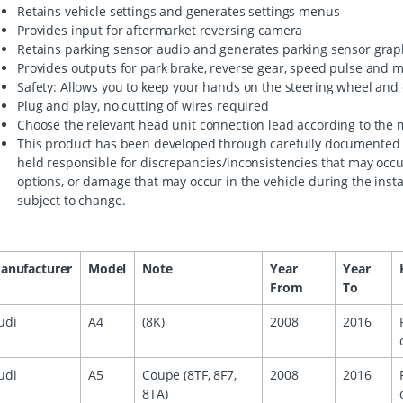
Retains vehicle settings and generates settings menus
Provides input for aftermarket reversing camera
Retains parking sensor audio and generates parking sensor grap
Provides outputs for park brake, reverse gear, speed pulse and 
Safety: Allows you to keep your hands on the steering wheel and 
Plug and play, no cutting of wires required
Choose the relevant head unit connection lead according to the m
This product has been developed through carefully documented 
held responsible for discrepancies/inconsistencies that may occ
options, or damage that may occur in the vehicle during the insta
subject to change.
anufacturer
Model
Note
Year
Year
From
To
udi
A4
(8K)
2008
2016
udi
A5
Coupe (8TF, 8F7,
2008
2016
8TA)