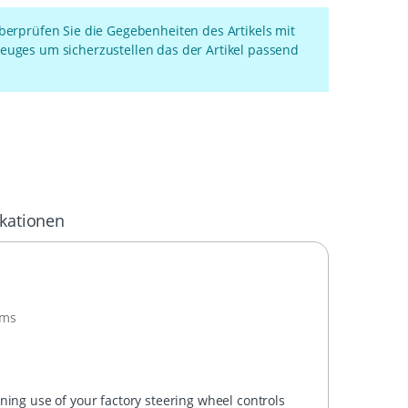
überprüfen Sie die Gegebenheiten des Artikels mit
euges um sicherzustellen das der Artikel passend
ikationen
ems
ning use of your factory steering wheel controls