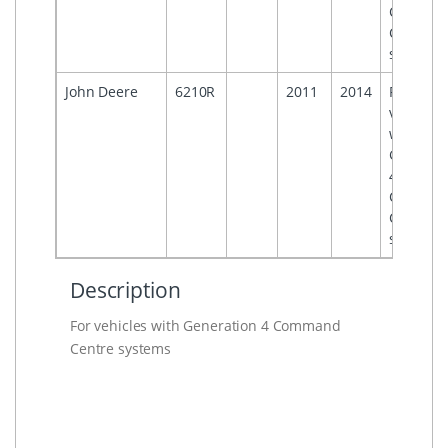
Comman
Centre
systems
John Deere
6210R
2011
2014
For
vehicles
with
Generati
4
Comman
Centre
systems
Description
For vehicles with Generation 4 Command
Centre systems