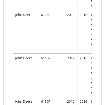
Centre
systems
John Deere
6125R
2012
2016
For
vehicles
with
Generati
4
Comman
Centre
systems
John Deere
6140R
2012
2016
For
vehicles
with
Generati
4
Comman
Centre
systems
John Deere
6150R
2012
2016
For