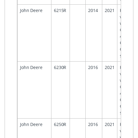
John Deere
6215R
2014
2021
For
vehicles
with
Generati
4
Comman
Centre
systems
John Deere
6230R
2016
2021
For
vehicles
with
Generati
4
Comman
Centre
systems
John Deere
6250R
2016
2021
For
vehicles
with