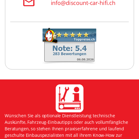
info@discount-car-hifi.ch
Wünschen Sie als optionale Dienstleistung technische
Auskünfte, Fahrzeug-Einbautipps oder auch vollumfängliche
Beratungen, so stehen Ihnen praxiserfahrene und laufend
geschulte Einbauspezialisten mit all ihrem Know-How zur