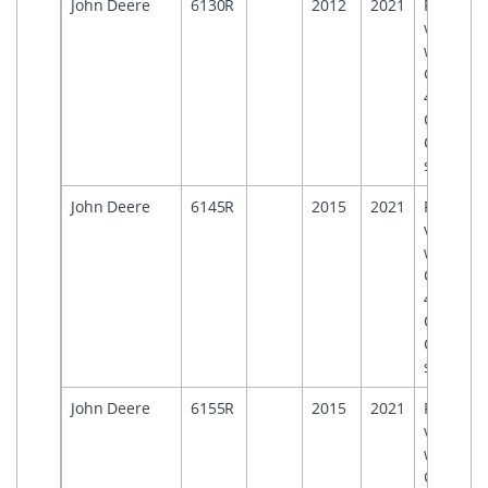
John Deere
6130R
2012
2021
For
vehicles
with
Generati
4
Comman
Centre
systems
John Deere
6145R
2015
2021
For
vehicles
with
Generati
4
Comman
Centre
systems
John Deere
6155R
2015
2021
For
vehicles
with
Generati