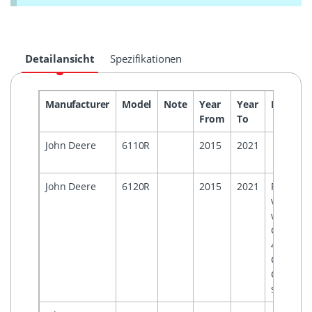
Detailansicht
Spezifikationen
Manufacturer
Model
Note
Year
Year
Headuni
From
To
John Deere
6110R
2015
2021
John Deere
6120R
2015
2021
For
vehicles
with
Generati
4
Comman
Centre
systems