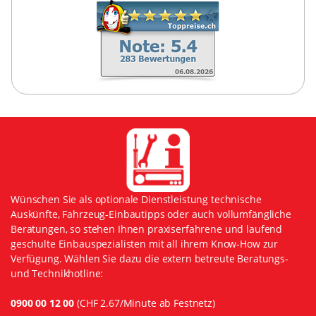
Wünschen Sie als optionale Dienstleistung technische
Auskünfte, Fahrzeug-Einbautipps oder auch vollumfängliche
Beratungen, so stehen Ihnen praxiserfahrene und laufend
geschulte Einbauspezialisten mit all ihrem Know-How zur
Verfügung. Wählen Sie dazu die extern betreute Beratungs-
und Technikhotline:
0900 00 12 00
(CHF 2.67/Minute ab Festnetz)