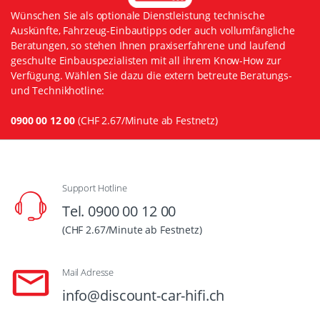
Wünschen Sie als optionale Dienstleistung technische
Auskünfte, Fahrzeug-Einbautipps oder auch vollumfängliche
Beratungen, so stehen Ihnen praxiserfahrene und laufend
geschulte Einbauspezialisten mit all ihrem Know-How zur
Verfügung. Wählen Sie dazu die extern betreute Beratungs-
und Technikhotline:
0900 00 12 00
(CHF 2.67/Minute ab Festnetz)
Support Hotline
Tel. 0900 00 12 00
(CHF 2.67/Minute ab Festnetz)
Mail Adresse
info@discount-car-hifi.ch