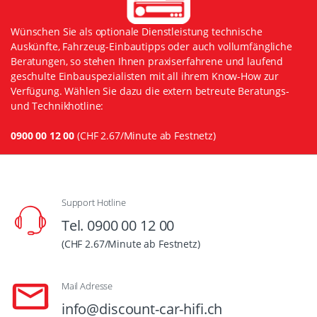
Wünschen Sie als optionale Dienstleistung technische
Auskünfte, Fahrzeug-Einbautipps oder auch vollumfängliche
Beratungen, so stehen Ihnen praxiserfahrene und laufend
geschulte Einbauspezialisten mit all ihrem Know-How zur
Verfügung. Wählen Sie dazu die extern betreute Beratungs-
und Technikhotline:
0900 00 12 00
(CHF 2.67/Minute ab Festnetz)
Support Hotline
Tel. 0900 00 12 00
(CHF 2.67/Minute ab Festnetz)
Mail Adresse
info@discount-car-hifi.ch