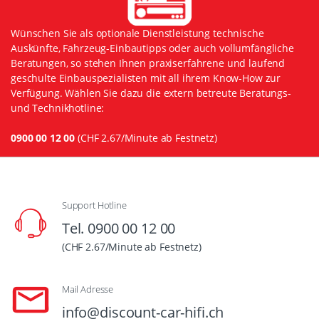
Wünschen Sie als optionale Dienstleistung technische
Auskünfte, Fahrzeug-Einbautipps oder auch vollumfängliche
Beratungen, so stehen Ihnen praxiserfahrene und laufend
geschulte Einbauspezialisten mit all ihrem Know-How zur
Verfügung. Wählen Sie dazu die extern betreute Beratungs-
und Technikhotline:
0900 00 12 00
(CHF 2.67/Minute ab Festnetz)
Support Hotline
Tel. 0900 00 12 00
(CHF 2.67/Minute ab Festnetz)
Mail Adresse
info@discount-car-hifi.ch