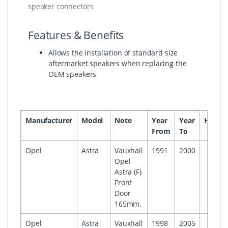
speaker connectors
Features & Benefits
Allows the installation of standard size
aftermarket speakers when replacing the
OEM speakers
Manufacturer
Model
Note
Year
Year
Headu
From
To
Opel
Astra
Vauxhall
1991
2000
Opel
Astra (F)
Front
Door
165mm.
Opel
Astra
Vauxhall
1998
2005