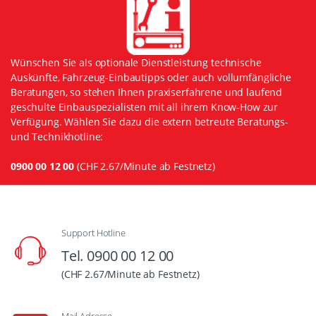
Wünschen Sie als optionale Dienstleistung technische
Auskünfte, Fahrzeug-Einbautipps oder auch vollumfängliche
Beratungen, so stehen Ihnen praxiserfahrene und laufend
geschulte Einbauspezialisten mit all ihrem Know-How zur
Verfügung. Wählen Sie dazu die extern betreute Beratungs-
und Technikhotline:
0900 00 12 00
(CHF 2.67/Minute ab Festnetz)
Support Hotline
Tel. 0900 00 12 00
(CHF 2.67/Minute ab Festnetz)
Mail Adresse