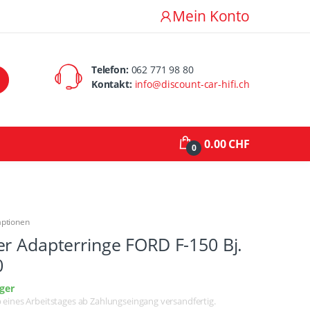
Mein Konto
Telefon:
062 771 98 80
Kontakt:
info@discount-car-hifi.ch
0.00 CHF
0
aptionen
r Adapterringe FORD F-150 Bj.
0
ger
lb eines Arbeitstages ab Zahlungseingang versandfertig.