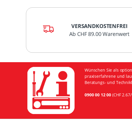
VERSANDKOSTENFREI
Ab CHF 89.00 Warenwert
Wünschen Sie als option
praxiserfahrene und lau
Beratungs- und Technikh
0900 00 12 00
(CHF 2.67/