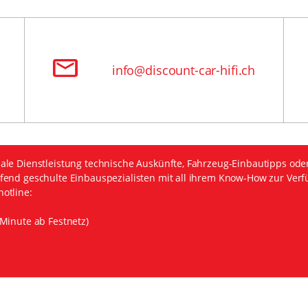
info@discount-car-hifi.ch
ale Dienstleistung technische Auskünfte, Fahrzeug-Einbautipps ode
fend geschulte Einbauspezialisten mit all ihrem Know-How zur Verf
otline:
Minute ab Festnetz)