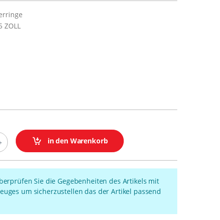
erringe
5 ZOLL
in den Warenkorb
überprüfen Sie die Gegebenheiten des Artikels mit
euges um sicherzustellen das der Artikel passend