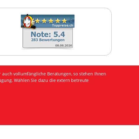
r auch vollumfängliche Beratungen, so stehen Ihnen
ügung. Wählen Sie dazu die extern betreute