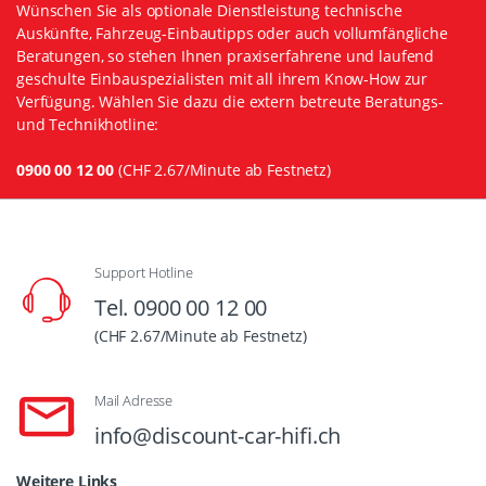
Wünschen Sie als optionale Dienstleistung technische
Auskünfte, Fahrzeug-Einbautipps oder auch vollumfängliche
Beratungen, so stehen Ihnen praxiserfahrene und laufend
geschulte Einbauspezialisten mit all ihrem Know-How zur
Verfügung. Wählen Sie dazu die extern betreute Beratungs-
und Technikhotline:
0900 00 12 00
(CHF 2.67/Minute ab Festnetz)
Support Hotline
Tel. 0900 00 12 00
(CHF 2.67/Minute ab Festnetz)
Mail Adresse
info@discount-car-hifi.ch
Weitere Links