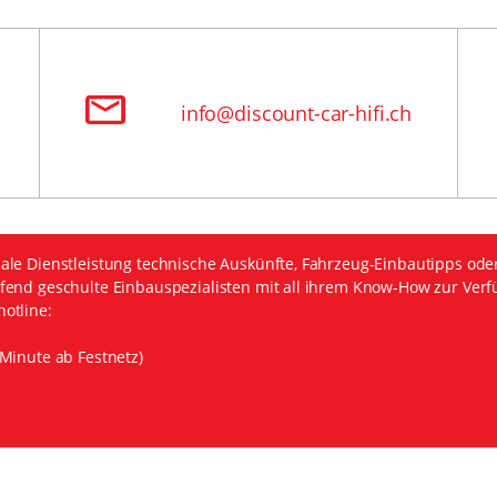
info@discount-car-hifi.ch
ale Dienstleistung technische Auskünfte, Fahrzeug-Einbautipps ode
fend geschulte Einbauspezialisten mit all ihrem Know-How zur Verf
otline:
Minute ab Festnetz)