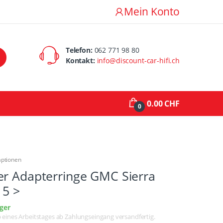
Mein Konto
Telefon:
062 771 98 80
Kontakt:
info@discount-car-hifi.ch
0.00 CHF
0
aptionen
er Adapterringe GMC Sierra
15 >
ger
lb eines Arbeitstages ab Zahlungseingang versandfertig.