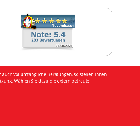
r auch vollumfängliche Beratungen, so stehen Ihnen
ügung. Wählen Sie dazu die extern betreute