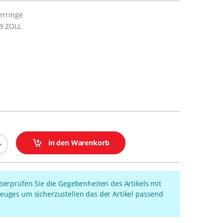
erringe
9 ZOLL
in den Warenkorb
überprüfen Sie die Gegebenheiten des Artikels mit
euges um sicherzustellen das der Artikel passend