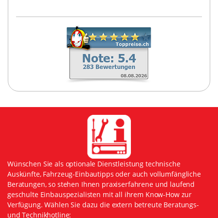
Wünschen Sie als optionale Dienstleistung technische
Auskünfte, Fahrzeug-Einbautipps oder auch vollumfängliche
Beratungen, so stehen Ihnen praxiserfahrene und laufend
geschulte Einbauspezialisten mit all ihrem Know-How zur
Verfügung. Wählen Sie dazu die extern betreute Beratungs-
und Technikhotline: