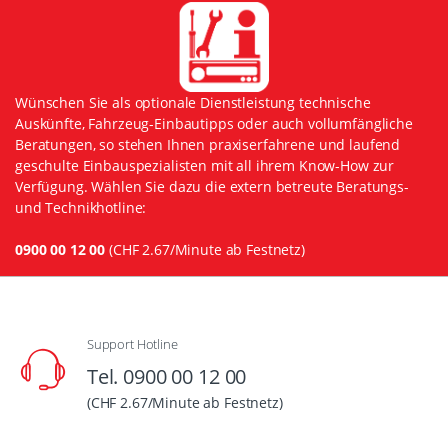
Wünschen Sie als optionale Dienstleistung technische
Auskünfte, Fahrzeug-Einbautipps oder auch vollumfängliche
Beratungen, so stehen Ihnen praxiserfahrene und laufend
geschulte Einbauspezialisten mit all ihrem Know-How zur
Verfügung. Wählen Sie dazu die extern betreute Beratungs-
und Technikhotline:
0900 00 12 00
(CHF 2.67/Minute ab Festnetz)
Support Hotline
Tel. 0900 00 12 00
(CHF 2.67/Minute ab Festnetz)