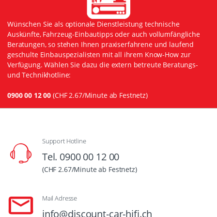
Wünschen Sie als optionale Dienstleistung technische
Auskünfte, Fahrzeug-Einbautipps oder auch vollumfängliche
Beratungen, so stehen Ihnen praxiserfahrene und laufend
geschulte Einbauspezialisten mit all ihrem Know-How zur
Verfügung. Wählen Sie dazu die extern betreute Beratungs-
und Technikhotline:
0900 00 12 00
(CHF 2.67/Minute ab Festnetz)
Support Hotline
Tel. 0900 00 12 00
(CHF 2.67/Minute ab Festnetz)
Mail Adresse
info@discount-car-hifi.ch