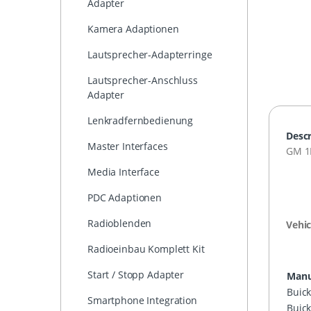
Adapter
Kamera Adaptionen
Lautsprecher-Adapterringe
Lautsprecher-Anschluss
Adapter
Lenkradfernbedienung
Descr
Master Interfaces
GM 1
Media Interface
PDC Adaptionen
Radioblenden
Vehic
Radioeinbau Komplett Kit
Start / Stopp Adapter
Manu
Buic
Smartphone Integration
Buic