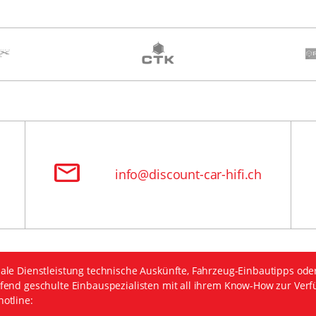
info@discount-car-hifi.ch
ale Dienstleistung technische Auskünfte, Fahrzeug-Einbautipps ode
fend geschulte Einbauspezialisten mit all ihrem Know-How zur Verf
otline: