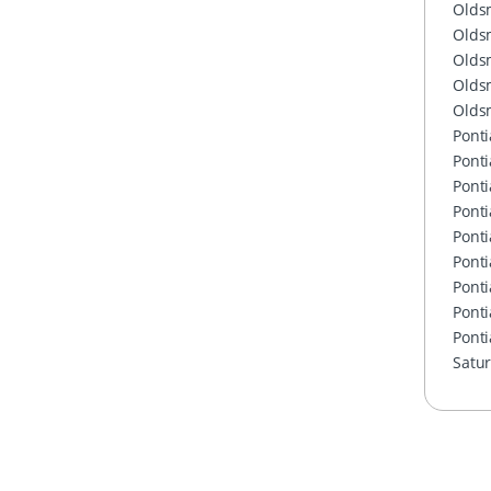
Olds
Olds
Olds
Olds
Olds
Ponti
Ponti
Ponti
Ponti
Ponti
Ponti
Ponti
Ponti
Ponti
Satu