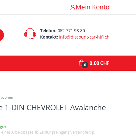
Mein Konto
Telefon:
062 771 98 80
Kontakt:
info@discount-car-hifi.ch
0.00 CHF
0
aptionen
e 1-DIN CHEVROLET Avalanche
ger
lb eines Arbeitstages ab Zahlungseingang versandfertig.