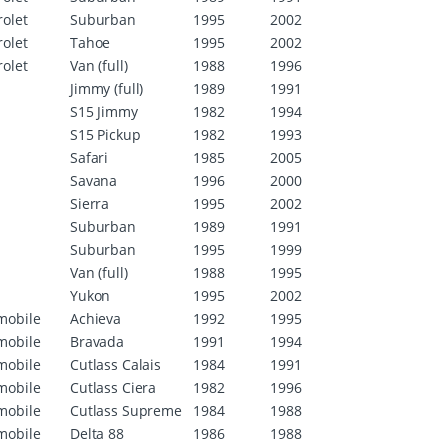
olet
Suburban
1995
2002
olet
Tahoe
1995
2002
olet
Van (full)
1988
1996
Jimmy (full)
1989
1991
S15 Jimmy
1982
1994
S15 Pickup
1982
1993
Safari
1985
2005
Savana
1996
2000
Sierra
1995
2002
Suburban
1989
1991
Suburban
1995
1999
Van (full)
1988
1995
Yukon
1995
2002
mobile
Achieva
1992
1995
mobile
Bravada
1991
1994
mobile
Cutlass Calais
1984
1991
mobile
Cutlass Ciera
1982
1996
mobile
Cutlass Supreme
1984
1988
mobile
Delta 88
1986
1988