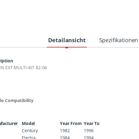
Detailansicht
Spezifikationen
iption
IN
EXT
MULTI-KIT
82-04
le Compatibility
facturer
Model
Year From
Year To
k
Century
1982
1996
k
Electra
1984
1994