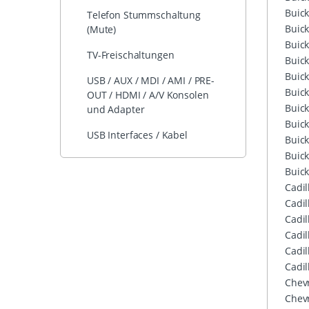
Buic
Telefon Stummschaltung
Buic
(Mute)
Buic
TV-Freischaltungen
Buic
Buic
USB / AUX / MDI / AMI / PRE-
Buic
OUT / HDMI / A/V Konsolen
Buic
und Adapter
Buic
USB Interfaces / Kabel
Buic
Buic
Buic
Cadil
Cadil
Cadil
Cadil
Cadil
Cadil
Chevr
Chevr