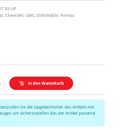
IT 82-UP
lac, Chevrolet, GMC, Oldsmobile, Pontiac
in den Warenkorb
überprüfen Sie die Gegebenheiten des Artikels mit
euges um sicherzustellen das der Artikel passend