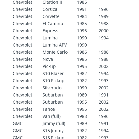
Chevrolet
Citation II
1985
Chevrolet
Corsica
1991
1996
Chevrolet
Corvette
1984
1989
Chevrolet
El Camino
1985
1988
Chevrolet
Express
1996
2000
Chevrolet
Lumina
1990
1994
Chevrolet
Lumina APV
1990
Chevrolet
Monte Carlo
1986
1988
Chevrolet
Nova
1985
1988
Chevrolet
Pickup
1995
2002
Chevrolet
S10 Blazer
1982
1994
Chevrolet
S10 Pickup
1982
1993
Chevrolet
Silverado
1999
2002
Chevrolet
Suburban
1989
1991
Chevrolet
Suburban
1995
2002
Chevrolet
Tahoe
1995
2002
Chevrolet
Van (full)
1988
1996
GMC
Jimmy (full)
1989
1991
GMC
S15 Jimmy
1982
1994
GMC
S15 Pickup
1982
1993