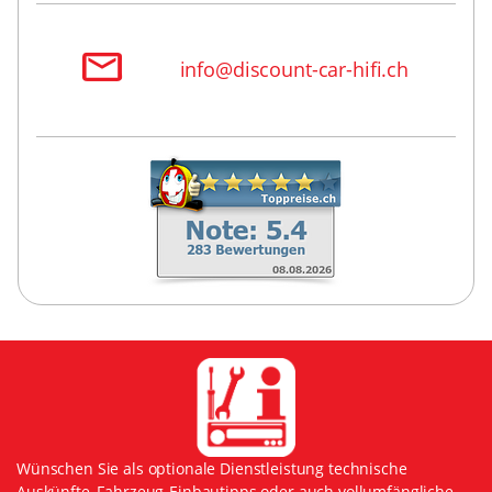
info@discount-car-hifi.ch
Wünschen Sie als optionale Dienstleistung technische
Auskünfte, Fahrzeug-Einbautipps oder auch vollumfängliche