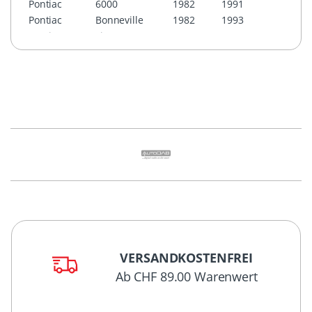
Pontiac
6000
1982
1991
Pontiac
Bonneville
1982
1993
Pontiac
Fiero
1984
1988
Pontiac
Firebird
1982
1992
Pontiac
Grand Am
1985
1995
Pontiac
Grand Prix
1985
1993
Pontiac
Montana
1999
Pontiac
Sunbird J-2000
1982
1988
Pontiac
TransSport
1990
1996
Saturn
All-Models
1991
1994
VERSANDKOSTENFREI
Ab CHF 89.00 Warenwert