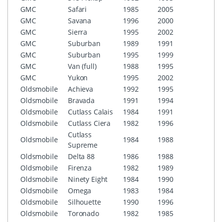
GMC
Safari
1985
2005
GMC
Savana
1996
2000
GMC
Sierra
1995
2002
GMC
Suburban
1989
1991
GMC
Suburban
1995
1999
GMC
Van (full)
1988
1995
GMC
Yukon
1995
2002
Oldsmobile
Achieva
1992
1995
Oldsmobile
Bravada
1991
1994
Oldsmobile
Cutlass Calais
1984
1991
Oldsmobile
Cutlass Ciera
1982
1996
Cutlass
Oldsmobile
1984
1988
Supreme
Oldsmobile
Delta 88
1986
1988
Oldsmobile
Firenza
1982
1989
Oldsmobile
Ninety Eight
1984
1990
Oldsmobile
Omega
1983
1984
Oldsmobile
Silhouette
1990
1996
Oldsmobile
Toronado
1982
1985