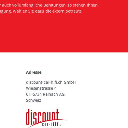
r auch vollumfängliche Beratungen, so stehen Ihnen
ügung. Wählen Sie dazu die extern betreute
Adresse
discount-car-hifi.ch GmbH
Wiesenstrasse 4
CH-5734 Reinach AG
Schweiz