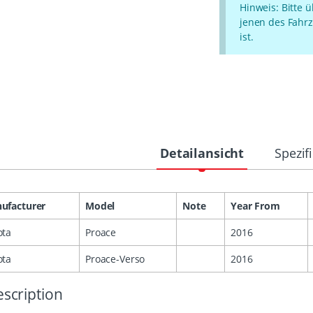
Hinweis: Bitte 
jenen des Fahrz
ist.
Detailansicht
Spezif
ufacturer
Model
Note
Year From
ota
Proace
2016
ota
Proace-Verso
2016
scription