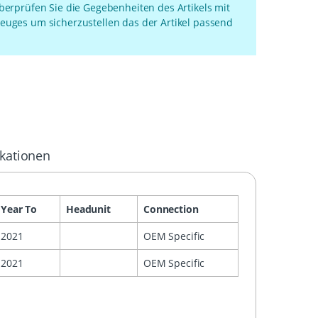
überprüfen Sie die Gegebenheiten des Artikels mit
euges um sicherzustellen das der Artikel passend
ikationen
Year To
Headunit
Connection
2021
OEM Specific
2021
OEM Specific