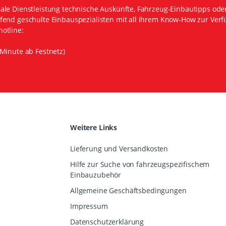
ale Dienstleistung technische Auskünfte, Fahrzeug-Einbautipps ode
fend geschulte Einbauspezialisten mit all ihrem Know-How zur Verf
otline:
Minute ab Festnetz)
Weitere Links
Lieferung und Versandkosten
Hilfe zur Suche von fahrzeugspezifischem
Einbauzubehör
Allgemeine Geschäftsbedingungen
Impressum
Datenschutzerklärung