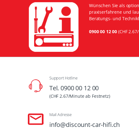
Wünschen Sie als option
praxiserfahrene und lau
Beratungs- und Technikh
0900 00 12 00
(CHF 2.67/
Support Hotline
Tel. 0900 00 12 00
(CHF 2.67/Minute ab Festnetz)
Mail Adresse
info@discount-car-hifi.ch