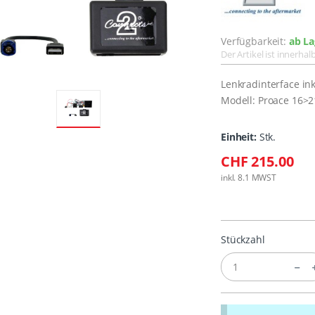
Verfügbarkeit:
ab La
Der Artikel ist innerha
Lenkradinterface in
Modell: Proace 16>2
Einheit:
Stk.
CHF 215.00
inkl. 8.1 MWST
Stückzahl