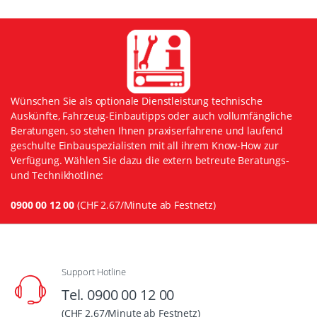
Wünschen Sie als optionale Dienstleistung technische
Auskünfte, Fahrzeug-Einbautipps oder auch vollumfängliche
Beratungen, so stehen Ihnen praxiserfahrene und laufend
geschulte Einbauspezialisten mit all ihrem Know-How zur
Verfügung. Wählen Sie dazu die extern betreute Beratungs-
und Technikhotline:
0900 00 12 00
(CHF 2.67/Minute ab Festnetz)
Support Hotline
Tel. 0900 00 12 00
(CHF 2.67/Minute ab Festnetz)