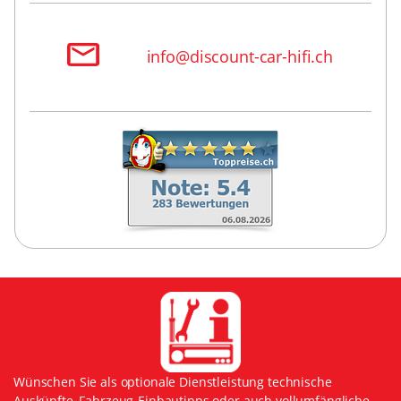
info@discount-car-hifi.ch
Wünschen Sie als optionale Dienstleistung technische
Auskünfte, Fahrzeug-Einbautipps oder auch vollumfängliche