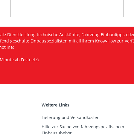
ale Dienstleistung technische Auskünfte, Fahrzeug-Einbautipps ode
fend geschulte Einbauspezialisten mit all ihrem Know-How zur Verf
otline:
Minute ab Festnetz)
Weitere Links
Lieferung und Versandkosten
Hilfe zur Suche von fahrzeugspezifischem
Einbauzubehör