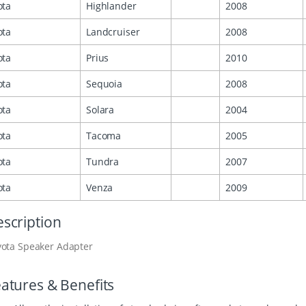
ota
Highlander
2008
ota
Landcruiser
2008
ota
Prius
2010
ota
Sequoia
2008
ota
Solara
2004
ota
Tacoma
2005
ota
Tundra
2007
ota
Venza
2009
scription
yota Speaker Adapter
atures & Benefits