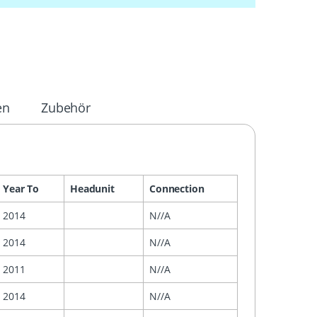
en
Zubehör
Year To
Headunit
Connection
2014
N//A
2014
N//A
2011
N//A
2014
N//A