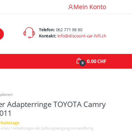
Mein Konto
Telefon:
062 771 98 80
Kontakt:
info@discount-car-hifi.ch
0.00 CHF
0
aptionen
er Adapterringe TOYOTA Camry
2011
rbeitstage
lb 4 bis 7 Arbeitstagen ab Zahlungseingang versandfertig.