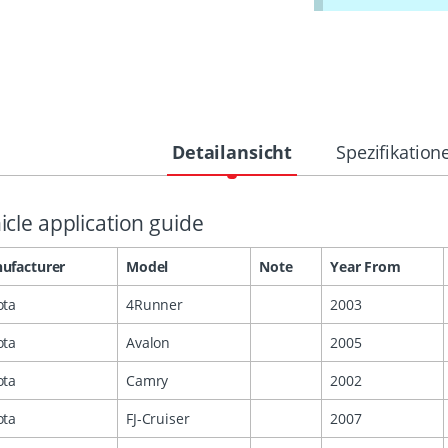
Detailansicht
Spezifikation
icle application guide
ufacturer
Model
Note
Year From
ota
4Runner
2003
ota
Avalon
2005
ota
Camry
2002
ota
FJ-Cruiser
2007