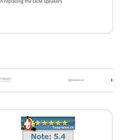
hen replacing the OEM speakers