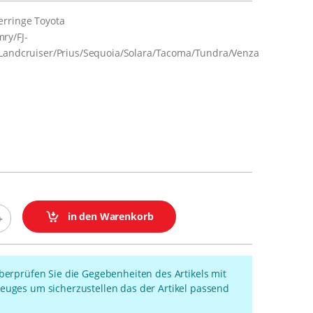
erringe Toyota
ry/FJ-
/Landcruiser/Prius/Sequoia/Solara/Tacoma/Tundra/Venza
in den Warenkorb
überprüfen Sie die Gegebenheiten des Artikels mit
euges um sicherzustellen das der Artikel passend