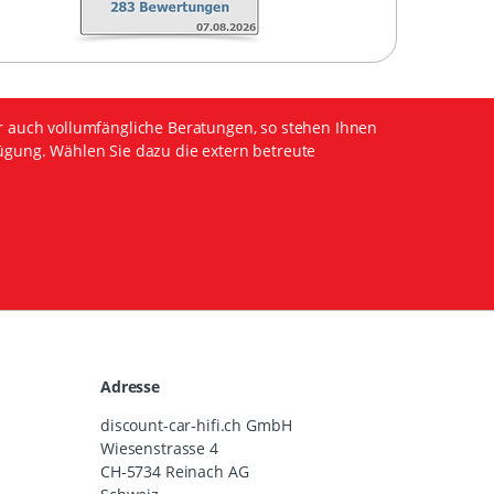
r auch vollumfängliche Beratungen, so stehen Ihnen
ügung. Wählen Sie dazu die extern betreute
Adresse
discount-car-hifi.ch GmbH
Wiesenstrasse 4
CH-5734 Reinach AG