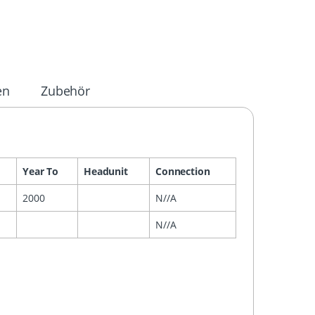
en
Zubehör
Year To
Headunit
Connection
2000
N//A
N//A