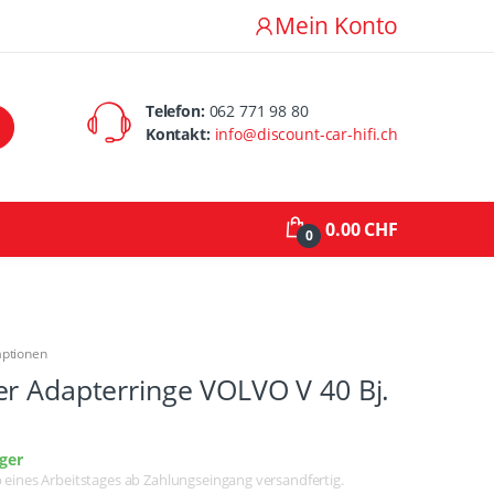
Mein Konto
Telefon:
062 771 98 80
Kontakt:
info@discount-car-hifi.ch
0.00 CHF
0
aptionen
r Adapterringe VOLVO V 40 Bj.
ger
lb eines Arbeitstages ab Zahlungseingang versandfertig.