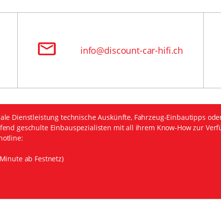
info@discount-car-hifi.ch
ale Dienstleistung technische Auskünfte, Fahrzeug-Einbautipps ode
fend geschulte Einbauspezialisten mit all ihrem Know-How zur Verf
otline:
Minute ab Festnetz)