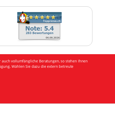
r auch vollumfängliche Beratungen, so stehen Ihnen
ügung. Wählen Sie dazu die extern betreute