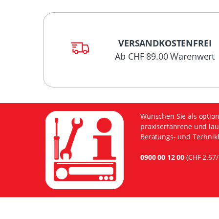
VERSANDKOSTENFREI
Ab CHF 89.00 Warenwert
Wünschen Sie als option
praxiserfahrene und lau
Beratungs- und Technikh
0900 00 12 00
(CHF 2.67/