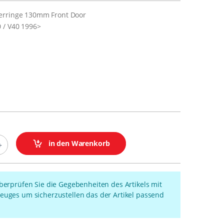
erringe 130mm Front Door
 / V40 1996>
in den Warenkorb
überprüfen Sie die Gegebenheiten des Artikels mit
euges um sicherzustellen das der Artikel passend