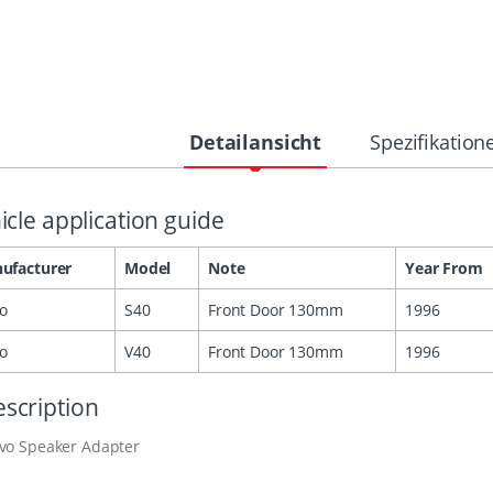
Detailansicht
Spezifikation
icle application guide
ufacturer
Model
Note
Year From
vo
S40
Front Door 130mm
1996
vo
V40
Front Door 130mm
1996
scription
lvo Speaker Adapter