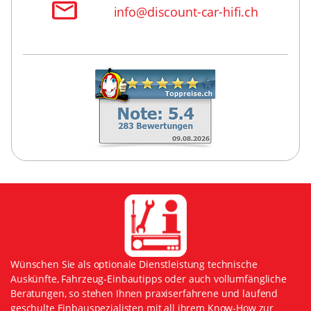
info@discount-car-hifi.ch
Wünschen Sie als optionale Dienstleistung technische
Auskünfte, Fahrzeug-Einbautipps oder auch vollumfängliche
Beratungen, so stehen Ihnen praxiserfahrene und laufend
geschulte Einbauspezialisten mit all ihrem Know-How zur