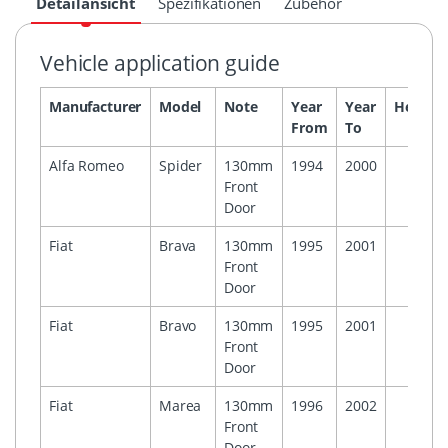
Detailansicht
Spezifikationen
Zubehör
Vehicle application guide
Manufacturer
Model
Note
Year
Year
Headun
From
To
Alfa Romeo
Spider
130mm
1994
2000
Front
Door
Fiat
Brava
130mm
1995
2001
Front
Door
Fiat
Bravo
130mm
1995
2001
Front
Door
Fiat
Marea
130mm
1996
2002
Front
Door