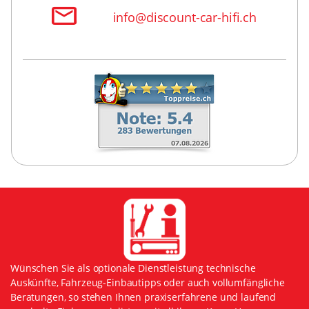
info@discount-car-hifi.ch
Wünschen Sie als optionale Dienstleistung technische
Auskünfte, Fahrzeug-Einbautipps oder auch vollumfängliche
Beratungen, so stehen Ihnen praxiserfahrene und laufend