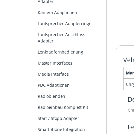
Adapter
Kamera Adaptionen
Lautsprecher-Adapterringe
Lautsprecher-Anschluss
Adapter
Lenkradfernbedienung
Veh
Master Interfaces
Man
Media Interface
Chr
PDC Adaptionen
Radioblenden
De
Radioeinbau Komplett Kit
Chr
Start / Stopp Adapter
Fe
Smartphone Integration