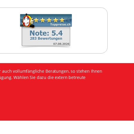
r auch vollumfängliche Beratungen, so stehen Ihnen
ügung. Wählen Sie dazu die extern betreute