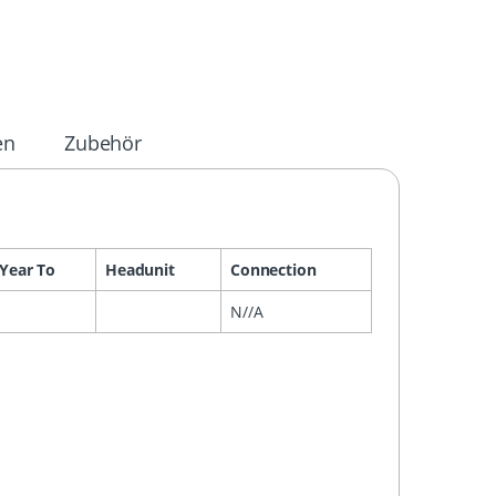
en
Zubehör
Year To
Headunit
Connection
N//A