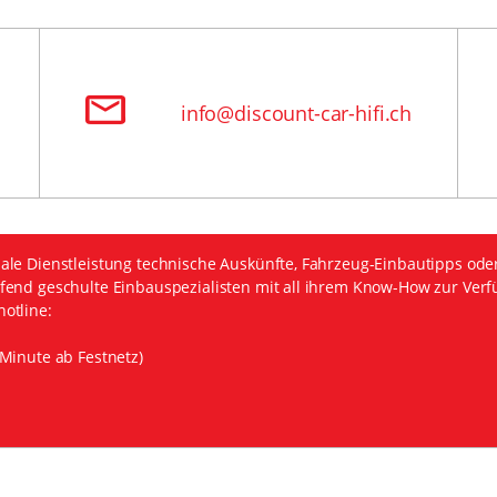
info@discount-car-hifi.ch
ale Dienstleistung technische Auskünfte, Fahrzeug-Einbautipps ode
fend geschulte Einbauspezialisten mit all ihrem Know-How zur Verf
otline:
Minute ab Festnetz)