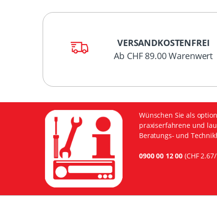
VERSANDKOSTENFREI
Ab CHF 89.00 Warenwert
Wünschen Sie als option
praxiserfahrene und lau
Beratungs- und Technikh
0900 00 12 00
(CHF 2.67/