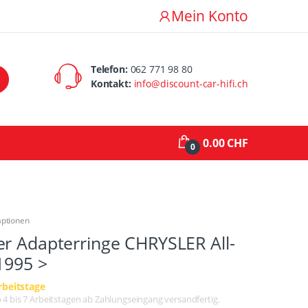
Mein Konto
Telefon:
062 771 98 80
Kontakt:
info@discount-car-hifi.ch
0.00 CHF
0
aptionen
er Adapterringe CHRYSLER All-
1995 >
rbeitstage
lb 4 bis 7 Arbeitstagen ab Zahlungseingang versandfertig.