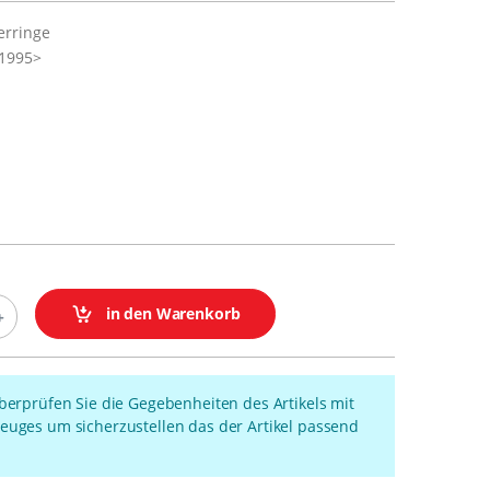
erringe
 1995>
in den Warenkorb
überprüfen Sie die Gegebenheiten des Artikels mit
euges um sicherzustellen das der Artikel passend