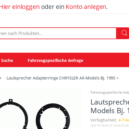
Hier einloggen
oder ein
Konto anlegen
.
ach Produkten:
e Suche
Fahrzeugspezifische Anfrage
Lautsprecher Adapterringe CHRYSLER All-Models Bj. 1995 >
Fahrzeugspezifische Ad
Lautsprech
Models Bj. 
Verfügbarkeit:
4-7 A
Der Artikel ist innerha