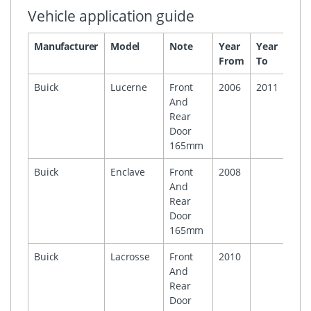
Vehicle application guide
Manufacturer
Model
Note
Year
Year
Hea
From
To
Buick
Lucerne
Front
2006
2011
And
Rear
Door
165mm
Buick
Enclave
Front
2008
And
Rear
Door
165mm
Buick
Lacrosse
Front
2010
And
Rear
Door