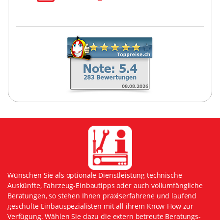
Wünschen Sie als optionale Dienstleistung technische
Auskünfte, Fahrzeug-Einbautipps oder auch vollumfängliche
Beratungen, so stehen Ihnen praxiserfahrene und laufend
geschulte Einbauspezialisten mit all ihrem Know-How zur
Verfügung. Wählen Sie dazu die extern betreute Beratungs-