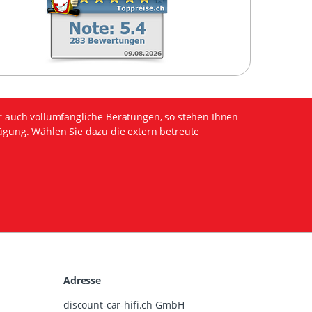
r auch vollumfängliche Beratungen, so stehen Ihnen
ügung. Wählen Sie dazu die extern betreute
Adresse
discount-car-hifi.ch GmbH