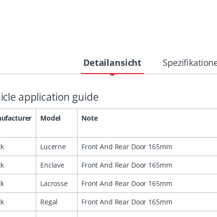
Detailansicht
Spezifikation
icle application guide
ufacturer
Model
Note
ck
Lucerne
Front And Rear Door 165mm
ck
Enclave
Front And Rear Door 165mm
ck
Lacrosse
Front And Rear Door 165mm
ck
Regal
Front And Rear Door 165mm