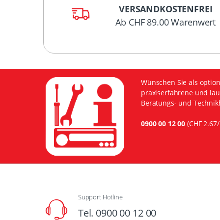
VERSANDKOSTENFREI
Ab CHF 89.00 Warenwert
Wünschen Sie als option
praxiserfahrene und lau
Beratungs- und Technikh
0900 00 12 00
(CHF 2.67/
Support Hotline
Tel. 0900 00 12 00