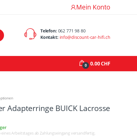
Mein Konto
Telefon:
062 771 98 80
Kontakt:
info@discount-car-hifi.ch
0.00 CHF
0
aptionen
er Adapterringe BUICK Lacrosse
ger
lb eines Arbeitstages ab Zahlungseingang versandfertig.