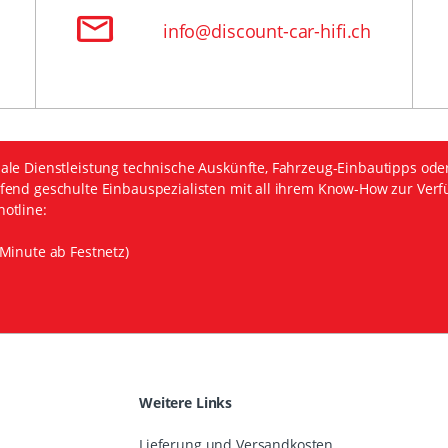
info@discount-car-hifi.ch
ale Dienstleistung technische Auskünfte, Fahrzeug-Einbautipps ode
fend geschulte Einbauspezialisten mit all ihrem Know-How zur Verf
otline:
Minute ab Festnetz)
Weitere Links
Lieferung und Versandkosten