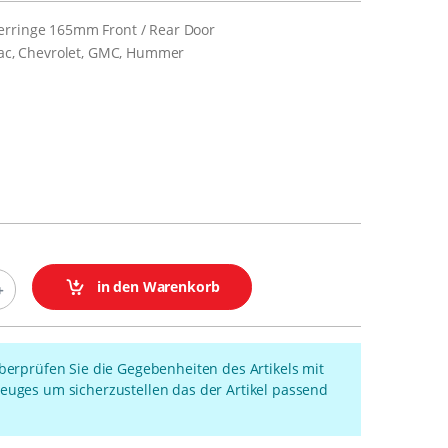
erringe 165mm Front / Rear Door
llac, Chevrolet, GMC, Hummer
in den Warenkorb
überprüfen Sie die Gegebenheiten des Artikels mit
euges um sicherzustellen das der Artikel passend