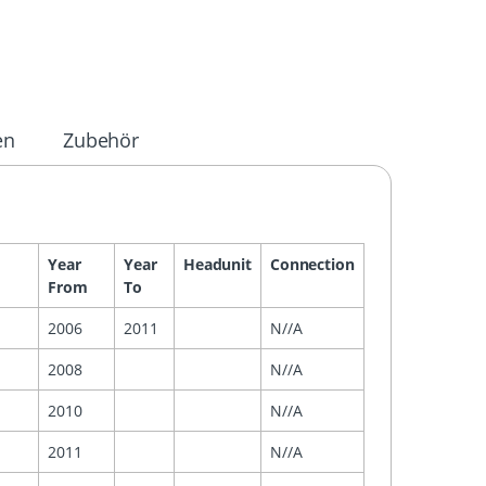
en
Zubehör
Year
Year
Headunit
Connection
From
To
2006
2011
N//A
2008
N//A
2010
N//A
2011
N//A