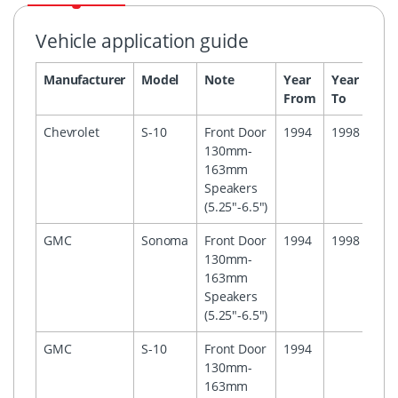
Vehicle application guide
Manufacturer
Model
Note
Year
Year
Hea
From
To
Chevrolet
S-10
Front Door
1994
1998
130mm-
163mm
Speakers
(5.25"-6.5")
GMC
Sonoma
Front Door
1994
1998
130mm-
163mm
Speakers
(5.25"-6.5")
GMC
S-10
Front Door
1994
130mm-
163mm