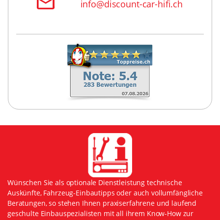
info@discount-car-hifi.ch
Wünschen Sie als optionale Dienstleistung technische
Auskünfte, Fahrzeug-Einbautipps oder auch vollumfängliche
Beratungen, so stehen Ihnen praxiserfahrene und laufend
geschulte Einbauspezialisten mit all ihrem Know-How zur