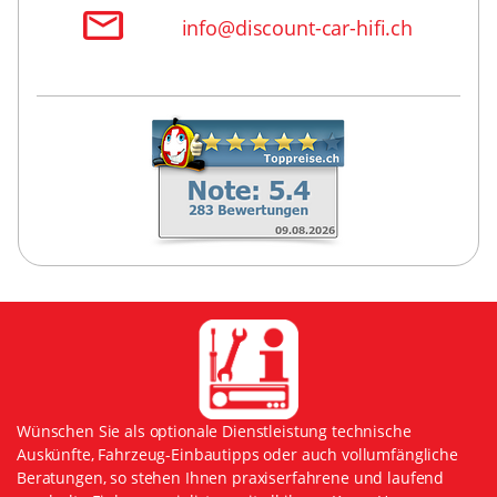
info@discount-car-hifi.ch
Wünschen Sie als optionale Dienstleistung technische
Auskünfte, Fahrzeug-Einbautipps oder auch vollumfängliche
Beratungen, so stehen Ihnen praxiserfahrene und laufend