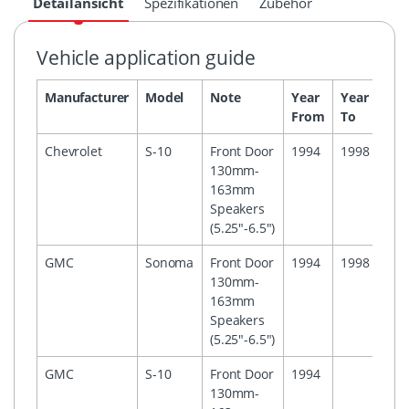
Detailansicht
Spezifikationen
Zubehör
Vehicle application guide
Manufacturer
Model
Note
Year
Year
Hea
From
To
Chevrolet
S-10
Front Door
1994
1998
130mm-
163mm
Speakers
(5.25"-6.5")
GMC
Sonoma
Front Door
1994
1998
130mm-
163mm
Speakers
(5.25"-6.5")
GMC
S-10
Front Door
1994
130mm-