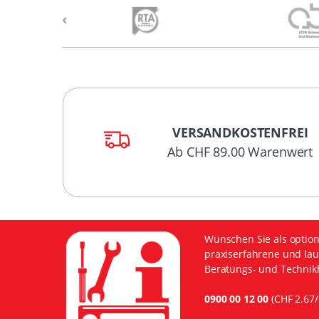
VERSANDKOSTENFREI
Ab CHF 89.00 Warenwert
Wünschen Sie als option
praxiserfahrene und lau
Beratungs- und Technikh
0900 00 12 00
(CHF 2.67/