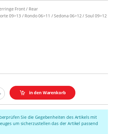
rringe Front / Rear
Forte 09>13 / Rondo 06>11 / Sedona 06>12 / Soul 09>12
in den Warenkorb
überprüfen Sie die Gegebenheiten des Artikels mit
euges um sicherzustellen das der Artikel passend