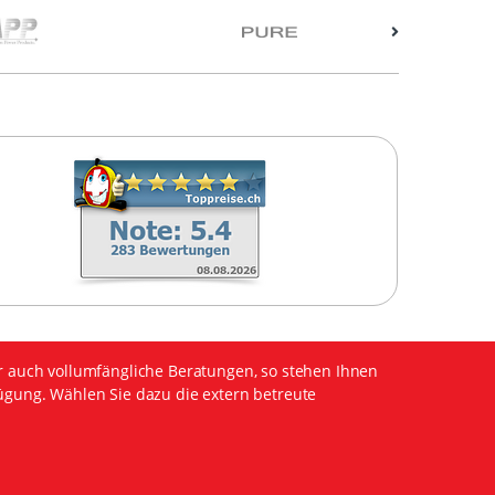
r auch vollumfängliche Beratungen, so stehen Ihnen
ügung. Wählen Sie dazu die extern betreute