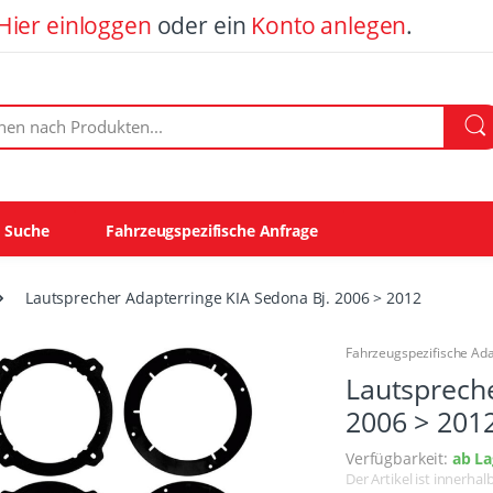
Hier einloggen
oder ein
Konto anlegen
.
ach Produkten:
e Suche
Fahrzeugspezifische Anfrage
Lautsprecher Adapterringe KIA Sedona Bj. 2006 > 2012
Fahrzeugspezifische Ad
Lautspreche
2006 > 201
Verfügbarkeit:
ab La
Der Artikel ist innerha