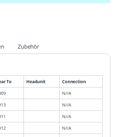
en
Zubehör
ear To
Headunit
Connection
009
N//A
013
N//A
011
N//A
012
N//A