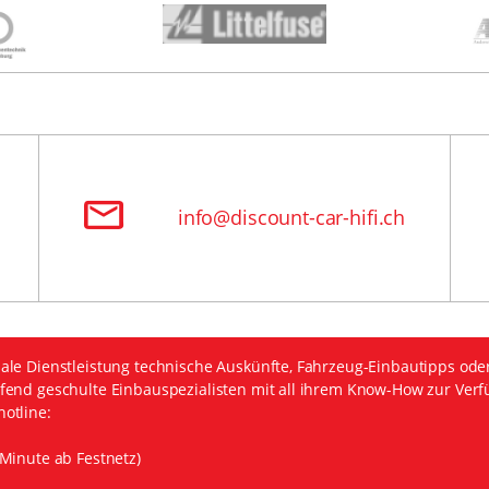
info@discount-car-hifi.ch
ale Dienstleistung technische Auskünfte, Fahrzeug-Einbautipps ode
fend geschulte Einbauspezialisten mit all ihrem Know-How zur Verf
otline:
Minute ab Festnetz)