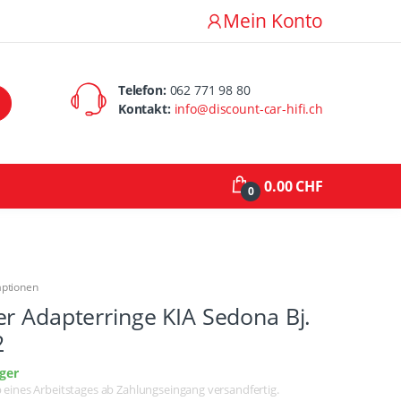
Mein Konto
Telefon:
062 771 98 80
Kontakt:
info@discount-car-hifi.ch
0.00 CHF
0
aptionen
r Adapterringe KIA Sedona Bj.
2
ger
lb eines Arbeitstages ab Zahlungseingang versandfertig.