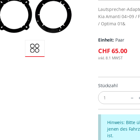
Lautsprecher-Adapte
Kia Amanti 04>09 / 
/ Optima 01&
Einheit:
Paar
CHF 65.00
inkl. 8.1 MWST
Stückzahl
Hinweis: Bitte 
jenen des Fahrz
ist.