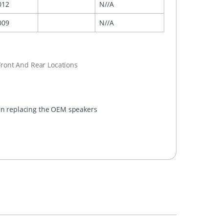
012
N//A
009
N//A
Front And Rear Locations
hen replacing the OEM speakers