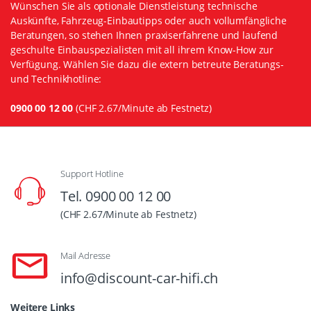
Wünschen Sie als optionale Dienstleistung technische
Auskünfte, Fahrzeug-Einbautipps oder auch vollumfängliche
Beratungen, so stehen Ihnen praxiserfahrene und laufend
geschulte Einbauspezialisten mit all ihrem Know-How zur
Verfügung. Wählen Sie dazu die extern betreute Beratungs-
und Technikhotline:
0900 00 12 00
(CHF 2.67/Minute ab Festnetz)
Support Hotline
Tel. 0900 00 12 00
(CHF 2.67/Minute ab Festnetz)
Mail Adresse
info@discount-car-hifi.ch
Weitere Links