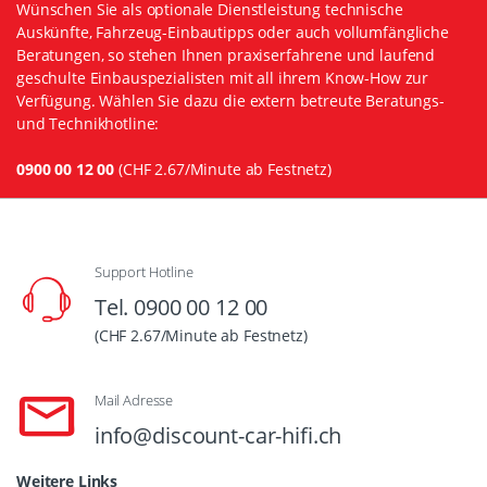
Wünschen Sie als optionale Dienstleistung technische
Auskünfte, Fahrzeug-Einbautipps oder auch vollumfängliche
Beratungen, so stehen Ihnen praxiserfahrene und laufend
geschulte Einbauspezialisten mit all ihrem Know-How zur
Verfügung. Wählen Sie dazu die extern betreute Beratungs-
und Technikhotline:
0900 00 12 00
(CHF 2.67/Minute ab Festnetz)
Support Hotline
Tel. 0900 00 12 00
(CHF 2.67/Minute ab Festnetz)
Mail Adresse
info@discount-car-hifi.ch
Weitere Links