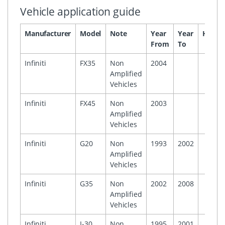
Vehicle application guide
Manufacturer
Model
Note
Year
Year
Headu
From
To
Infiniti
FX35
Non
2004
Amplified
Vehicles
Infiniti
FX45
Non
2003
Amplified
Vehicles
Infiniti
G20
Non
1993
2002
Amplified
Vehicles
Infiniti
G35
Non
2002
2008
Amplified
Vehicles
Infiniti
I-30
Non
1995
2001