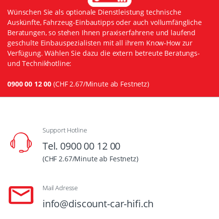
Wünschen Sie als optionale Dienstleistung technische
Auskünfte, Fahrzeug-Einbautipps oder auch vollumfängliche
Beratungen, so stehen Ihnen praxiserfahrene und laufend
geschulte Einbauspezialisten mit all ihrem Know-How zur
Verfügung. Wählen Sie dazu die extern betreute Beratungs-
und Technikhotline:
0900 00 12 00
(CHF 2.67/Minute ab Festnetz)
Support Hotline
Tel. 0900 00 12 00
(CHF 2.67/Minute ab Festnetz)
Mail Adresse
info@discount-car-hifi.ch