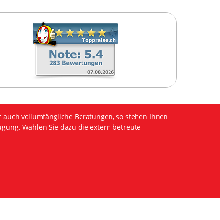
r auch vollumfängliche Beratungen, so stehen Ihnen
ügung. Wählen Sie dazu die extern betreute