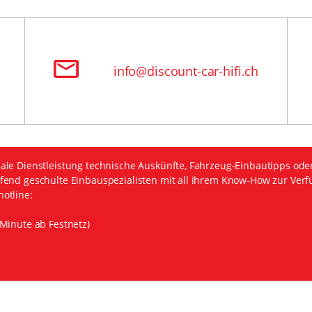
info@discount-car-hifi.ch
ale Dienstleistung technische Auskünfte, Fahrzeug-Einbautipps ode
fend geschulte Einbauspezialisten mit all ihrem Know-How zur Verf
otline:
Minute ab Festnetz)