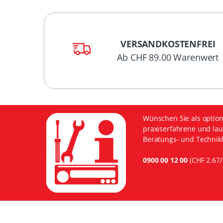
VERSANDKOSTENFREI
Ab CHF 89.00 Warenwert
Wünschen Sie als option
praxiserfahrene und lau
Beratungs- und Technikh
0900 00 12 00
(CHF 2.67/