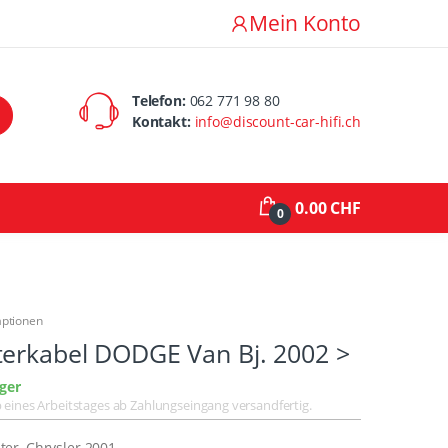
Mein Konto
Telefon:
062 771 98 80
Kontakt:
info@discount-car-hifi.ch
0.00 CHF
0
aptionen
terkabel DODGE Van Bj. 2002 >
ger
lb eines Arbeitstages ab Zahlungseingang versandfertig.
er, Chrysler 2001-