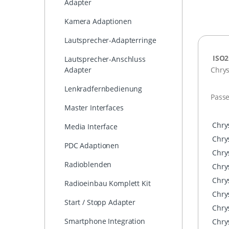
Adapter
Kamera Adaptionen
Lautsprecher-Adapterringe
ISO2
Lautsprecher-Anschluss
Chrys
Adapter
Lenkradfernbedienung
Pass
Master Interfaces
Chry
Media Interface
Chry
PDC Adaptionen
Chry
Radioblenden
Chry
Chry
Radioeinbau Komplett Kit
Chry
Start / Stopp Adapter
Chry
Smartphone Integration
Chrys