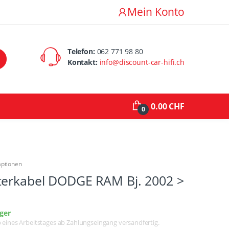
Mein Konto
Telefon:
062 771 98 80
Kontakt:
info@discount-car-hifi.ch
0.00 CHF
0
aptionen
terkabel DODGE RAM Bj. 2002 >
ger
lb eines Arbeitstages ab Zahlungseingang versandfertig.