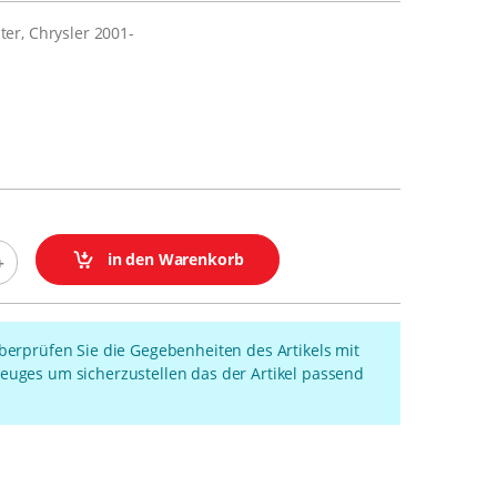
er, Chrysler 2001-
in den Warenkorb
überprüfen Sie die Gegebenheiten des Artikels mit
euges um sicherzustellen das der Artikel passend