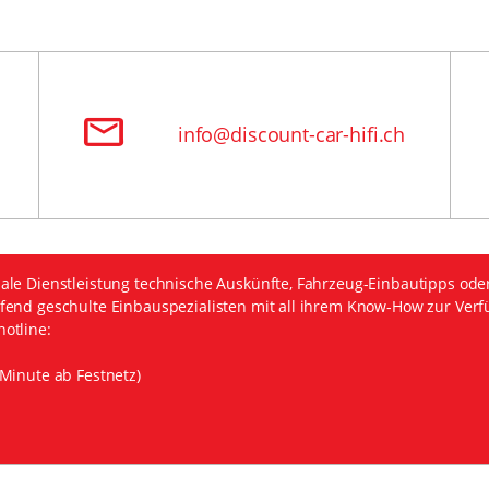
info@discount-car-hifi.ch
ale Dienstleistung technische Auskünfte, Fahrzeug-Einbautipps ode
fend geschulte Einbauspezialisten mit all ihrem Know-How zur Verf
otline:
Minute ab Festnetz)