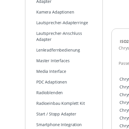
Adapter
Kamera Adaptionen
Lautsprecher-Adapterringe
Lautsprecher-Anschluss
Adapter
ISO2
Chrys
Lenkradfernbedienung
Master Interfaces
Pass
Media Interface
Chry
PDC Adaptionen
Chry
Radioblenden
Chry
Chry
Radioeinbau Komplett Kit
Chry
Start / Stopp Adapter
Chry
Smartphone Integration
Chry