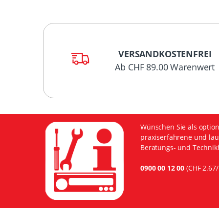
VERSANDKOSTENFREI
Ab CHF 89.00 Warenwert
Wünschen Sie als option
praxiserfahrene und lau
Beratungs- und Technikh
0900 00 12 00
(CHF 2.67/