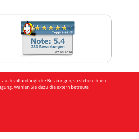
r auch vollumfängliche Beratungen, so stehen Ihnen
ügung. Wählen Sie dazu die extern betreute