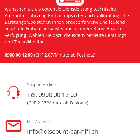
Wünschen Sie als optionale Dienstleistung technische
Auskünfte, Fahrzeug-Einbautipps oder auch vollumfängliche
Beratungen, so stehen Ihnen praxiserfahrene und laufend
geschulte Einbauspezialisten mit all ihrem Know-How zur
Verfügung. Wählen Sie dazu die extern betreute Beratungs-
und Technikhotline:
0900 00 12 00
(CHF 2.67/Minute ab Festnetz)
Support Hotline
Tel. 0900 00 12 00
(CHF 2.67/Minute ab Festnetz)
Mail Adresse
info@discount-car-hifi.ch