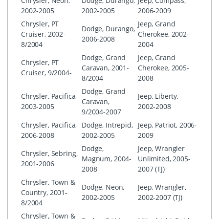
Chrysler, Neon,
Dodge, Durango,
Jeep, Compass,
2002-2005
2002-2005
2006-2009
Chrysler, PT
Jeep, Grand
Dodge, Durango,
Cruiser, 2002-
Cherokee, 2002-
2006-2008
8/2004
2004
Dodge, Grand
Jeep, Grand
Chrysler, PT
Caravan, 2001-
Cherokee, 2005-
Cruiser, 9/2004-
8/2004
2008
Dodge, Grand
Chrysler, Pacifica,
Jeep, Liberty,
Caravan,
2003-2005
2002-2008
9/2004-2007
Chrysler, Pacifica,
Dodge, Intrepid,
Jeep, Patriot, 2006-
2006-2008
2002-2005
2009
Dodge,
Jeep, Wrangler
Chrysler, Sebring,
Magnum, 2004-
Unlimited, 2005-
2001-2006
2008
2007 (TJ)
Chrysler, Town &
Dodge, Neon,
Jeep, Wrangler,
Country, 2001-
2002-2005
2002-2007 (TJ)
8/2004
Chrysler, Town &