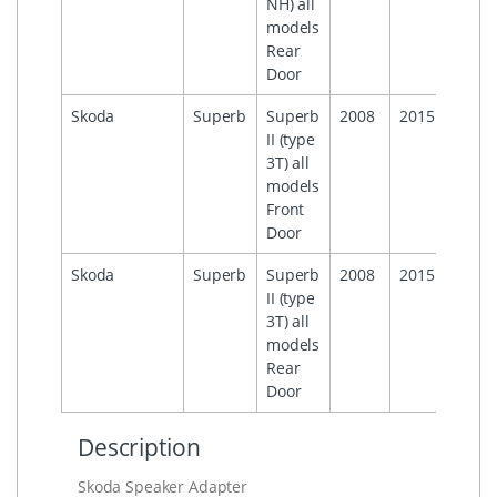
NH) all
models
Rear
Door
Skoda
Superb
Superb
2008
2015
II (type
3T) all
models
Front
Door
Skoda
Superb
Superb
2008
2015
II (type
3T) all
models
Rear
Door
Description
Skoda Speaker Adapter