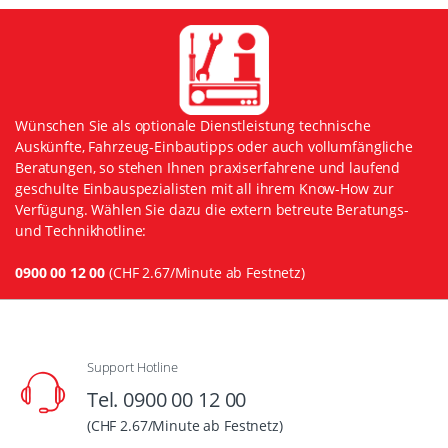
Wünschen Sie als optionale Dienstleistung technische
Auskünfte, Fahrzeug-Einbautipps oder auch vollumfängliche
Beratungen, so stehen Ihnen praxiserfahrene und laufend
geschulte Einbauspezialisten mit all ihrem Know-How zur
Verfügung. Wählen Sie dazu die extern betreute Beratungs-
und Technikhotline:
0900 00 12 00
(CHF 2.67/Minute ab Festnetz)
Support Hotline
Tel. 0900 00 12 00
(CHF 2.67/Minute ab Festnetz)