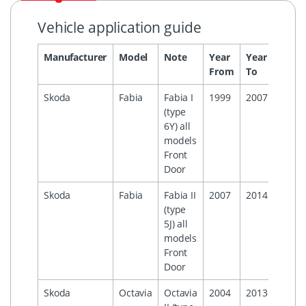
Vehicle application guide
Manufacturer
Model
Note
Year
Year
Head
From
To
Skoda
Fabia
Fabia I
1999
2007
(type
6Y) all
models
Front
Door
Skoda
Fabia
Fabia II
2007
2014
(type
5J) all
models
Front
Door
Skoda
Octavia
Octavia
2004
2013