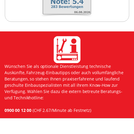
Wünschen Sie als optionale Dienstleistung technische
Auskünfte, Fahrzeug-Einbautipps oder auch vollumfängliche
Beratungen, so stehen Ihnen praxiserfahrene und laufend
geschulte Einbauspezialisten mit all ihrem Know-How zur
Verfügung. Wählen Sie dazu die extern betreute Beratungs-
und Technikhotline:
0900 00 12 00
(CHF 2.67/Minute ab Festnetz)