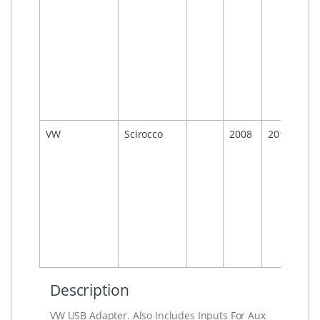
210
RCD
310
RCD
510
MF
OE
Rad
VW
Scirocco
2008
2015
RCD
210
RCD
310
RCD
510
MF
OE
Rad
Description
VW USB Adapter. Also Includes Inputs For Aux