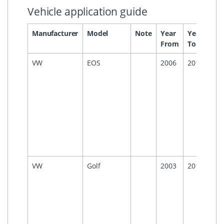
Vehicle application guide
Manufacturer
Model
Note
Year
Year
Hea
From
To
VW
EOS
2006
2016
RCD
210
RCD
310
RCD
510
MF
OE
Rad
VW
Golf
2003
2013
RCD
210
RCD
310
RCD
510