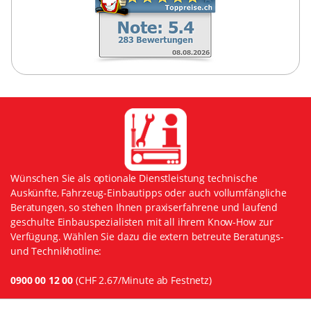
Wünschen Sie als optionale Dienstleistung technische
Auskünfte, Fahrzeug-Einbautipps oder auch vollumfängliche
Beratungen, so stehen Ihnen praxiserfahrene und laufend
geschulte Einbauspezialisten mit all ihrem Know-How zur
Verfügung. Wählen Sie dazu die extern betreute Beratungs-
und Technikhotline:
0900 00 12 00
(CHF 2.67/Minute ab Festnetz)