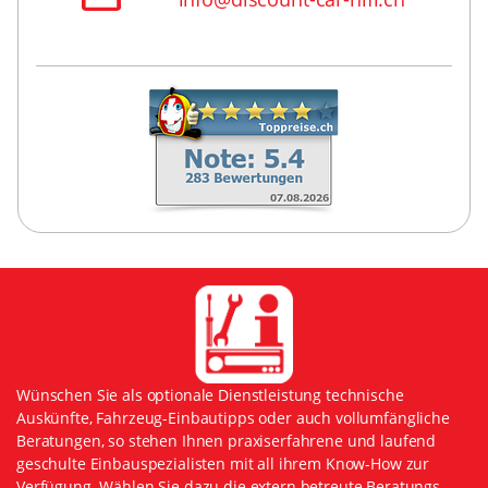
Wünschen Sie als optionale Dienstleistung technische
Auskünfte, Fahrzeug-Einbautipps oder auch vollumfängliche
Beratungen, so stehen Ihnen praxiserfahrene und laufend
geschulte Einbauspezialisten mit all ihrem Know-How zur
Verfügung. Wählen Sie dazu die extern betreute Beratungs-