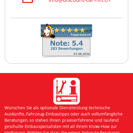
Wünschen Sie als optionale Dienstleistung technische
Auskünfte, Fahrzeug-Einbautipps oder auch vollumfängliche
Beratungen, so stehen Ihnen praxiserfahrene und laufend
geschulte Einbauspezialisten mit all ihrem Know-How zur
Verfügung. Wählen Sie dazu die extern betreute Beratungs-