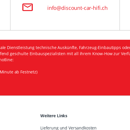
info@discount-car-hifi.ch
ale Dienstleistung technische Auskünfte, Fahrzeug-Einbautipps ode
fend geschulte Einbauspezialisten mit all ihrem Know-How zur Verf
otline:
Minute ab Festnetz)
Weitere Links
Lieferung und Versandkosten