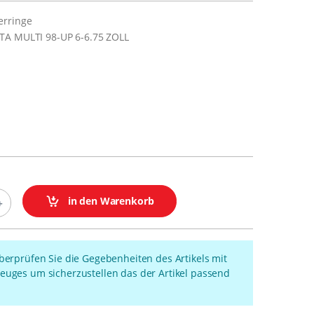
erringe
TA MULTI 98-UP 6-6.75 ZOLL
in den Warenkorb
überprüfen Sie die Gegebenheiten des Artikels mit
euges um sicherzustellen das der Artikel passend