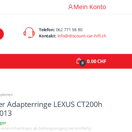
Mein Konto
Telefon:
062 771 98 80
Kontakt:
info@discount-car-hifi.ch
0.00 CHF
0
aptionen
er Adapterringe LEXUS CT200h
2013
ger
lb eines Arbeitstages ab Zahlungseingang versandfertig.