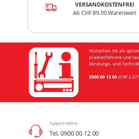
VERSANDKOSTENFREI
Ab CHF 89.00 Warenwert
Wünschen Sie als option
praxiserfahrene und lau
Beratungs- und Technikh
0900 00 12 00
(CHF 2.67/
Support Hotline
Tel. 0900 00 12 00