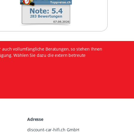
r auch vollumfängliche Beratungen, so stehen Ihnen
ügung. Wählen Sie dazu die extern betreute
Adresse
discount-car-hifi.ch GmbH