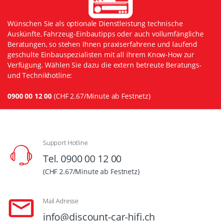
Wünschen Sie als optionale Dienstleistung technische
Auskünfte, Fahrzeug-Einbautipps oder auch vollumfängliche
Beratungen, so stehen Ihnen praxiserfahrene und laufend
geschulte Einbauspezialisten mit all ihrem Know-How zur
Verfügung. Wählen Sie dazu die extern betreute Beratungs-
und Technikhotline:
0900 00 12 00
(CHF 2.67/Minute ab Festnetz)
Support Hotline
Tel. 0900 00 12 00
(CHF 2.67/Minute ab Festnetz)
Mail Adresse
info@discount-car-hifi.ch