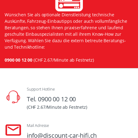
Wünschen Sie als optionale Dienstleistung technische
Auskünfte, Fahrzeug-Einbautipps oder auch vollumfängliche
Beratungen, so stehen Ihnen praxiserfahrene und laufend
geschulte Einbauspezialisten mit all ihrem Know-How zur
Verfügung. Wählen Sie dazu die extern betreute Beratungs-
und Technikhotline:
0900 00 12 00
(CHF 2.67/Minute ab Festnetz)
Support Hotline
Tel. 0900 00 12 00
(CHF 2.67/Minute ab Festnetz)
Mail Adresse
info@discount-car-hifi.ch