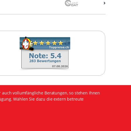
r auch vollumfängliche Beratungen, so stehen Ihnen
ügung. Wählen Sie dazu die extern betreute