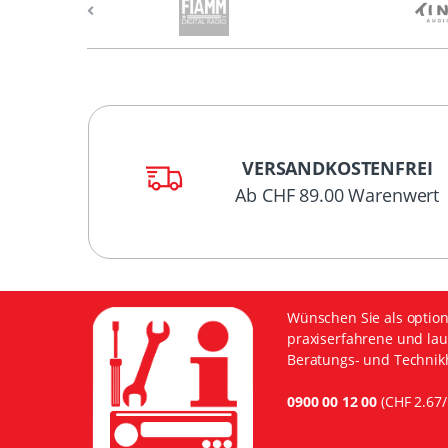
VERSANDKOSTENFREI
Ab CHF 89.00 Warenwert
Wünschen Sie als option
praxiserfahrene und lau
Beratungs- und Technikh
0900 00 12 00
(CHF 2.67/