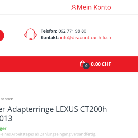
Mein Konto
Telefon:
062 771 98 80
Kontakt:
info@discount-car-hifi.ch
0.00 CHF
0
aptionen
er Adapterringe LEXUS CT200h
2013
ger
lb eines Arbeitstages ab Zahlungseingang versandfertig.