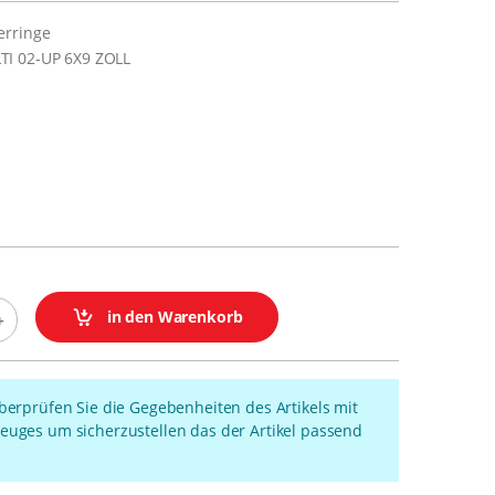
erringe
I 02-UP 6X9 ZOLL
in den Warenkorb
überprüfen Sie die Gegebenheiten des Artikels mit
euges um sicherzustellen das der Artikel passend