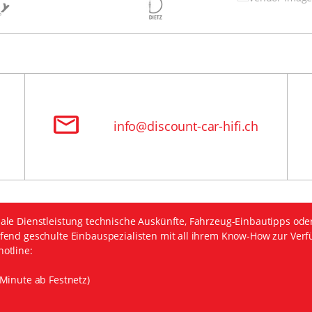
info@discount-car-hifi.ch
ale Dienstleistung technische Auskünfte, Fahrzeug-Einbautipps ode
fend geschulte Einbauspezialisten mit all ihrem Know-How zur Verf
otline:
Minute ab Festnetz)