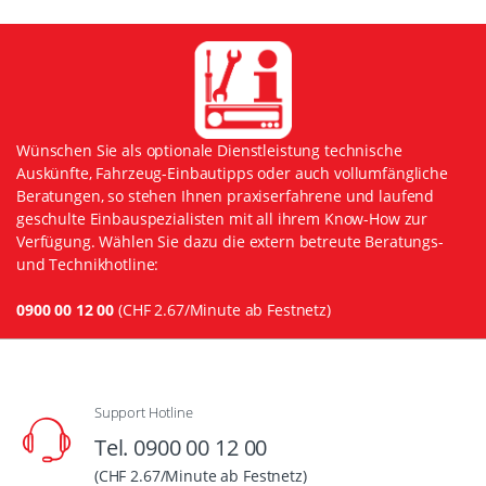
Wünschen Sie als optionale Dienstleistung technische
Auskünfte, Fahrzeug-Einbautipps oder auch vollumfängliche
Beratungen, so stehen Ihnen praxiserfahrene und laufend
geschulte Einbauspezialisten mit all ihrem Know-How zur
Verfügung. Wählen Sie dazu die extern betreute Beratungs-
und Technikhotline:
0900 00 12 00
(CHF 2.67/Minute ab Festnetz)
Support Hotline
Tel. 0900 00 12 00
(CHF 2.67/Minute ab Festnetz)