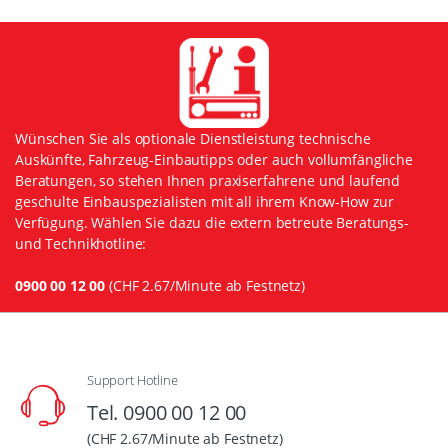
Wünschen Sie als optionale Dienstleistung technische
Auskünfte, Fahrzeug-Einbautipps oder auch vollumfängliche
Beratungen, so stehen Ihnen praxiserfahrene und laufend
geschulte Einbauspezialisten mit all ihrem Know-How zur
Verfügung. Wählen Sie dazu die extern betreute Beratungs-
und Technikhotline:
0900 00 12 00
(CHF 2.67/Minute ab Festnetz)
Support Hotline
Tel. 0900 00 12 00
(CHF 2.67/Minute ab Festnetz)