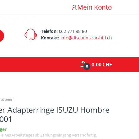
Mein Konto
Telefon:
062 771 98 80
Kontakt:
info@discount-car-hifi.ch
0.00 CHF
0
aptionen
er Adapterringe ISUZU Hombre
2001
ger
lb eines Arbeitstages ab Zahlungseingang versandfertig.