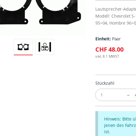
Lautsprecher-Adapt
Modell: Chevrolet 
95>04, Hombre 96>
Einheit:
Paar
CHF 48.00
inkl. 8.1 MWST
Stückzahl
Hinweis: Bitte 
jenen des Fahrz
ist.