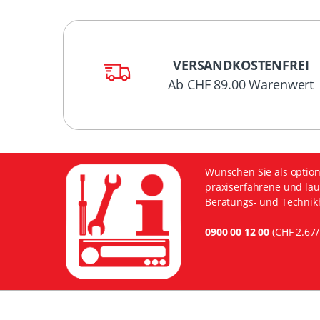
VERSANDKOSTENFREI
Ab CHF 89.00 Warenwert
Wünschen Sie als option
praxiserfahrene und lau
Beratungs- und Technikh
0900 00 12 00
(CHF 2.67/