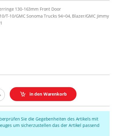
erringe 130-163mm Front Door
S-10/T-10/GMC Sonoma Trucks 94>04, Blazer/GMC Jimmy
01
in den Warenkorb
überprüfen Sie die Gegebenheiten des Artikels mit
euges um sicherzustellen das der Artikel passend