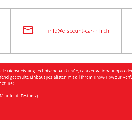
info@discount-car-hifi.ch
ale Dienstleistung technische Auskünfte, Fahrzeug-Einbautipps ode
fend geschulte Einbauspezialisten mit all ihrem Know-How zur Verf
otline:
Minute ab Festnetz)