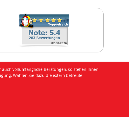
r auch vollumfängliche Beratungen, so stehen Ihnen
ügung. Wählen Sie dazu die extern betreute